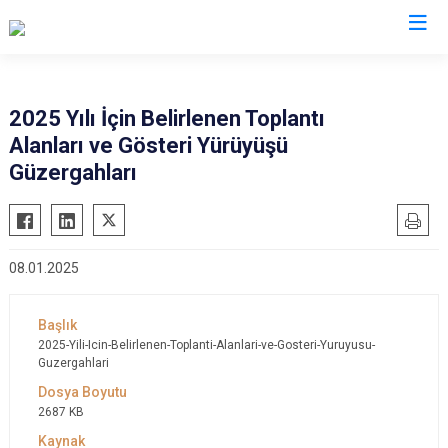
Antalya
2025 Yılı İçin Belirlenen Toplantı
Alanları ve Gösteri Yürüyüşü
Akseki
Korkuteli
Güzergahları
Alanya
Kumluca
Elmalı
Manavgat
Finike
Serik
08.01.2025
Gazipaşa
Aksu
Gündoğmuş
Döşemealtı
İbradı
Kepez
2025-Yili-Icin-Belirlenen-Toplanti-Alanlari-ve-Gosteri-Yuruyusu-
Guzergahlari
Demre
Konyaaltı
Kaş
Muratpaşa
2687 KB
Kemer