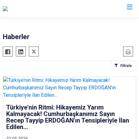
Antalya
Haberler
Akseki
Korkuteli
Alanya
Kumluca
Filtrele
Elmalı
Manavgat
Finike
Serik
Gazipaşa
Aksu
Gündoğmuş
Döşemealtı
İbradı
Türkiye'nin Ritmi: Hikayemiz Yarım
Kepez
Kalmayacak! Cumhurbaşkanımız Sayın
Demre
Konyaaltı
Recep Tayyip ERDOĞAN'ın Tensipleriyle İlan
Kaş
Muratpaşa
Edilen...
Kemer
22.05.2026