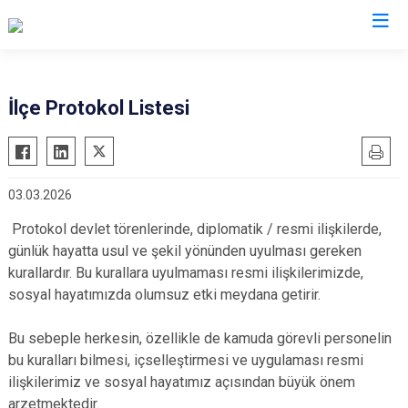
Antalya
İlçe Protokol Listesi
Akseki
Korkuteli
Alanya
Kumluca
03.03.2026
Elmalı
Manavgat
Finike
Serik
Protokol devlet törenlerinde, diplomatik / resmi ilişkilerde,
günlük hayatta usul ve şekil yönünden uyulması gereken
Gazipaşa
Aksu
kurallardır. Bu kurallara uyulmaması resmi ilişkilerimizde,
Gündoğmuş
Döşemealtı
sosyal hayatımızda olumsuz etki meydana getirir.
İbradı
Kepez
Bu sebeple herkesin, özellikle de kamuda görevli personelin
Demre
Konyaaltı
bu kuralları bilmesi, içselleştirmesi ve uygulaması resmi
Kaş
Muratpaşa
ilişkilerimiz ve sosyal hayatımız açısından büyük önem
Kemer
arzetmektedir.