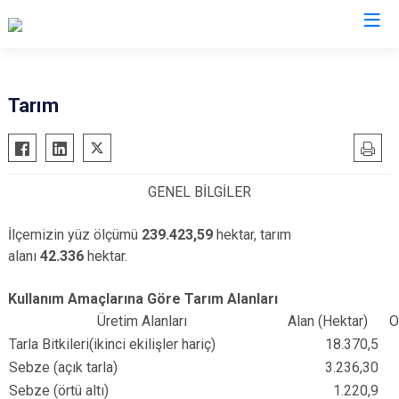
Antalya
Tarım
Akseki
Korkuteli
Alanya
Kumluca
GENEL BİLGİLER
Elmalı
Manavgat
Finike
Serik
İlçemizin yüz ölçümü
239.423,59
hektar, tarım
Gazipaşa
Aksu
alanı
42.336
hektar.
Gündoğmuş
Döşemealtı
Kullanım Amaçlarına Göre Tarım Alanları
İbradı
Kepez
Üretim Alanları
Alan (Hektar)
O
Demre
Konyaaltı
Tarla Bitkileri(ikinci ekilişler hariç)
18.370,5
Kaş
Muratpaşa
Sebze (açık tarla)
3.236,30
Kemer
Sebze (örtü altı)
1.220,9