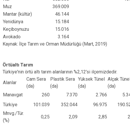
Muz
369.009
Mantar (kültür)
46.144
Yenidünya
15.184
Keçiboynuzu
15.016
Avokado
3.164
Kaynak: İlçe Tarım ve Orman Müdürlüğü (Mart, 2019)
Örtüaltı Tarım
Türkiye'nin örtü altı tarım alanlarının %2,12'si ilçemizdedir.
Cam Sera
Plastik Sera
Yüksek Tünel
Alçak Tüne
Alanlar
(da)
(da)
(da)
(da)
Manavgat
260
7.370
2.766
5.3
Türkiye
101.039
352.044
96.975
190.5
Mnvg./Tür.
0,25
2,09
2,85
2
(%)